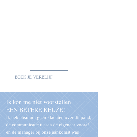
Luxe Algarve Villa verhuur
.
Prachtige villa verhuur, in Vilamoura,
Portugal.
Privévilla in een grote tuin met verwarmd
privézwembad.
Vier slaapkamers met drie badkamers
De luxe van een hotel, het comfort en de
privacy van thuis.
BOEK JE VERBLIJF
Ik kon me niet voorstellen
EEN BETERE KEUZE!
Ik heb absoluut geen klachten over dit pand,
de communicatie tussen de eigenaar vooraf
en de manager bij onze aankomst was